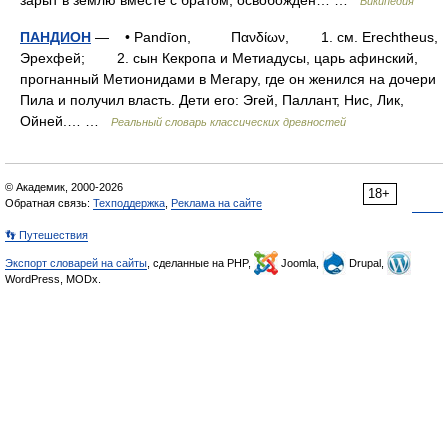
зарыт в землю вместе с братом, освобожден… …
Википедия
ПАНДИОН
— • Pandīon, Πανδίων, 1. см. Erechtheus,
Эрехфей; 2. сын Кекропа и Метиадусы, царь афинский,
прогнанный Метионидами в Мегару, где он женился на дочери
Пила и получил власть. Дети его: Эгей, Паллант, Нис, Лик,
Ойней.… …
Реальный словарь классических древностей
© Академик, 2000-2026
18+
Обратная связь:
Техподдержка
,
Реклама на сайте
👣 Путешествия
Экспорт словарей на сайты
, сделанные на PHP,
Joomla,
Drupal,
WordPress, MODx.