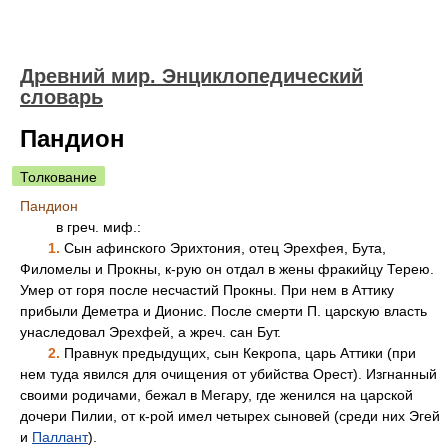
Древний мир. Энциклопедический
словарь
Пандион
Толкование
Пандион
в греч. миф.:
1.
Сын афинского Эрихтония, отец Эрехфея, Бута,
Филомелы и Прокны, к-рую он отдал в жены фракийцу Терею.
Умер от горя после несчастий Прокны. При нем в Аттику
прибыли Деметра и Дионис. После смерти П. царскую власть
унаследовал Эрехфей, а жреч. сан Бут.
2.
Правнук предыдущих, сын Кекропа, царь Аттики (при
нем туда явился для очищения от убийства Орест). Изгнанный
своими родичами, бежал в Мегару, где женился на царской
дочери Пилии, от к-рой имел четырех сыновей (среди них Эгей
и
Паллант
).