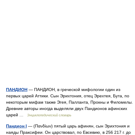
ПАНДИОН
— ПАНДИОН, в греческой мифологии один из
первых царей Аттики. Сын Эрихтония, отец Эрехтея, Бута, по
некоторым мифам также Эгея, Палланта, Прокны и Филомелы.
Древние авторы иногда выделяли двух Пандионов афинских
царей …
Энциклопедический словарь
Пандион I
— (Πανδίων) пятый царь афинян, сын Эрихтония и
наяды Праксифеи. Он царствовал, по Евсевию, в 256 217 г. до