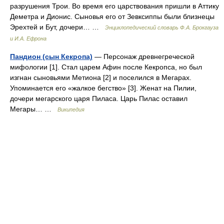
разрушения Трои. Во время его царствования пришли в Аттику
Деметра и Дионис. Сыновья его от Зевксиппы были близнецы
Эрехтей и Бут, дочери… …
Энциклопедический словарь Ф.А. Брокгауза
и И.А. Ефрона
Пандион (сын Кекропа)
— Персонаж древнегреческой
мифологии [1]. Стал царем Афин после Кекропса, но был
изгнан сыновьями Метиона [2] и поселился в Мегарах.
Упоминается его «жалкое бегство» [3]. Женат на Пилии,
дочери мегарского царя Пиласа. Царь Пилас оставил
Мегары… …
Википедия