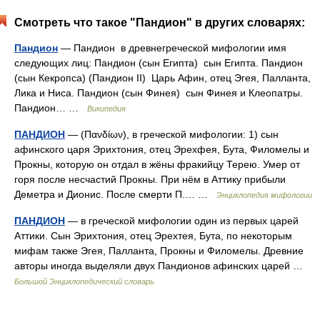
Смотреть что такое "Пандион" в других словарях:
Пандион
— Пандион в древнегреческой мифологии имя
следующих лиц: Пандион (сын Египта) сын Египта. Пандион
(сын Кекропса) (Пандион II) Царь Афин, отец Эгея, Палланта,
Лика и Ниса. Пандион (сын Финея) сын Финея и Клеопатры.
Пандион… …
Википедия
ПАНДИОН
— (Πανδίων), в греческой мифологии: 1) сын
афинского царя Эрихтония, отец Эрехфея, Бута, Филомелы и
Прокны, которую он отдал в жёны фракийцу Терею. Умер от
горя после несчастий Прокны. При нём в Аттику прибыли
Деметра и Дионис. После смерти П.… …
Энциклопедия мифологии
ПАНДИОН
— в греческой мифологии один из первых царей
Аттики. Сын Эрихтония, отец Эрехтея, Бута, по некоторым
мифам также Эгея, Палланта, Прокны и Филомелы. Древние
авторы иногда выделяли двух Пандионов афинских царей …
Большой Энциклопедический словарь