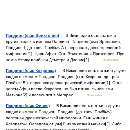
Пандион (сын Эрихтония)
— В Википедии есть статьи о
других людях с именем Пандион. Пандион (сын Эрихтония,
Пандион I, др. греч. Πανδίων Α ) персонаж древнегреческой
мифологии[1]. Царь Афин. Сын Эрихтония и Праксифеи. При
нем в Аттику прибыли Деметра и Дионис[2].… …
Википедия
Пандион (сын Кекропса)
— В Википедии есть статьи о других
людях с именем Пандион. Пандион (сын Кекропа, др. греч.
Πανδίων Β ) персонаж древнегреческой мифологии[1]. Стал
царем Афин после Кекропса, но был изгнан сыновьями
Метиона[2] и поселился в Мегарах.… …
Википедия
Пандион (сын Финея)
— В Википедии есть статьи о других
людях с именем Пандион. Пандион (др. греч. Πανδίων)
персонаж древнегреческой мифологии. Сын Финея и
Клеопатры. Ослеплен отцом[1] из за козней мачехи[2]. Либо